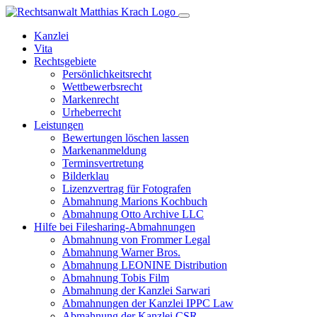
Kanzlei
Vita
Rechtsgebiete
Persönlichkeitsrecht
Wettbewerbsrecht
Markenrecht
Urheberrecht
Leistungen
Bewertungen löschen lassen
Markenanmeldung
Terminsvertretung
Bilderklau
Lizenzvertrag für Fotografen
Abmahnung Marions Kochbuch
Abmahnung Otto Archive LLC
Hilfe bei Filesharing-Abmahnungen
Abmahnung von Frommer Legal
Abmahnung Warner Bros.
Abmahnung LEONINE Distribution
Abmahnung Tobis Film
Abmahnung der Kanzlei Sarwari
Abmahnungen der Kanzlei IPPC Law
Abmahnung der Kanzlei CSR