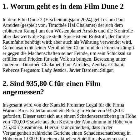
1. Worum geht es in dem Film Dune 2
In dem Film Dune 2 (Erscheinungsjahr 2024) geht es um Paul
Atreides (gespielt von, Timothée Hal Chalamet) der sich dem
erbitterten Kampf um den Wüstenplanet Arrakis und die Kontrolle
über das wertvolle Spice stellt. Spice ist ein Rohstoff, der für die
Raumfahrt benötigt wird; aber auch als Währung verwendet wird.
Gemeinsam mit seiner Verbündeten Chani und den Fremen kämpft
er gegen die Machenschaften seiner Feinde, um sein Schicksal zu
erfüllen und Frieden für sein Volk zu bringen. Besetzung unter
anderem: Timothée Chalamet: Paul Atreides, Zendaya: Chani,
Rebecca Ferguson: Lady Jessica, Javier Bardem: Stilgar.
2. Sind 935,80 € für einen Film
angemessen?
Insgesamt wird von der Kanzlei Frommer Legal für die Firma
Warner Bros. Entertainment ein Betrag in Höhe von 935,80 €
gefordert. Dieser setzt sich aus einem Schadensersatzbetrag in Höhe
von 700,00 € sowie aus den Kosten der Abmahnung in Höhe von
235,80 € zusammen. Hierzu ist anzumerken, dass in der
Vergangenheit zahlreiche Gerichte einen Schadensersatzbetrag in
Höhe von 1.000 € für einen aktuellen Spielfilm als angemessen